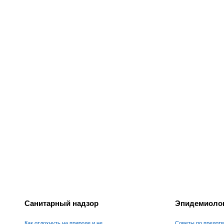
Санитарный надзор
Эпидемиолог
Как отдохнуть на природе и не
Советы по предот