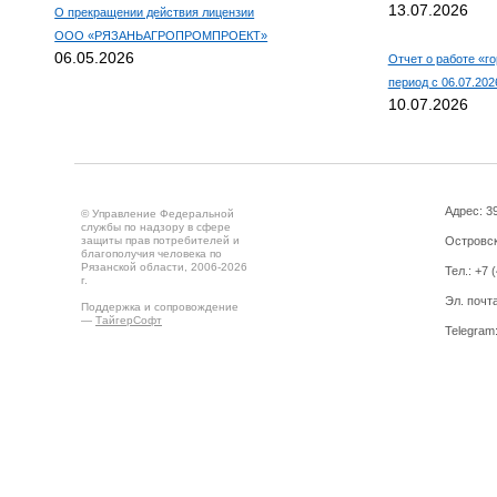
13.07.2026
О прекращении действия лицензии
ООО «РЯЗАНЬАГРОПРОМПРОЕКТ»
06.05.2026
Отчет о работе «го
период с 06.07.2026
10.07.2026
Адрес: 39
© Управление Федеральной
службы по надзору в сфере
защиты прав потребителей и
Островск
благополучия человека по
Рязанской области, 2006-2026
Тел.: +7 
г.
Эл. почт
Поддержка и сопровождение
—
ТайгерСофт
Telegram
Создано на
Drupal