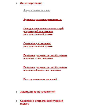
Лицензирование
Федеральные законы
Административные регламенты
Порядок получения консультаций
(справок) об исполнении
государственной услуги
Сроки предоставления
государственной услуги
Перечень документов, необходимых
для получения лицензии
Перечень документов, необходимых
для переоформления лицензии
Реестр выданных лицензий
Защита прав потребителей
Санитарно-эпидемиологический
надзор