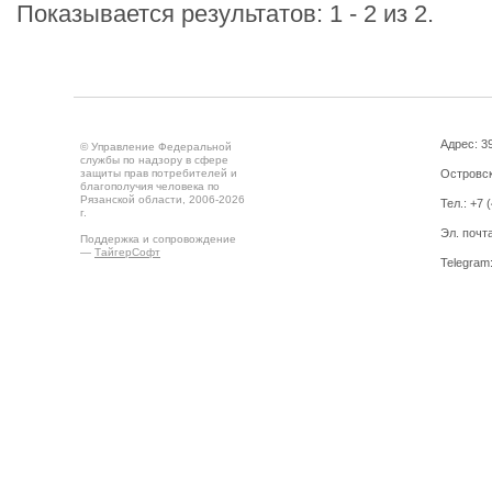
Показывается результатов: 1 - 2 из 2.
Адрес: 39
© Управление Федеральной
службы по надзору в сфере
защиты прав потребителей и
Островск
благополучия человека по
Рязанской области, 2006-2026
Тел.: +7 
г.
Эл. почт
Поддержка и сопровождение
—
ТайгерСофт
Telegram
Создано на
Drupal