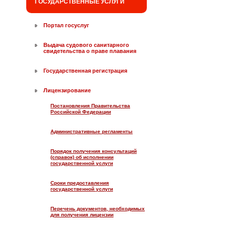
ГОСУДАРСТВЕННЫЕ УСЛУГИ
Портал госуслуг
Выдача судового санитарного
свидетельства о праве плавания
Государственная регистрация
Лицензирование
Постановления Правительства
Российской Федерации
Административные регламенты
Порядок получения консультаций
(справок) об исполнении
государственной услуги
Сроки предоставления
государственной услуги
Перечень документов, необходимых
для получения лицензии