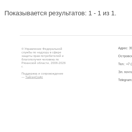
Показывается результатов: 1 - 1 из 1.
Адрес: 39
© Управление Федеральной
службы по надзору в сфере
защиты прав потребителей и
Островск
благополучия человека по
Рязанской области, 2006-2026
Тел.: +7 
г.
Эл. почт
Поддержка и сопровождение
—
ТайгерСофт
Telegram
Создано на
Drupal