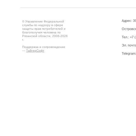
Адрес: 39
© Управление Федеральной
службы по надзору в сфере
защиты прав потребителей и
Островск
благополучия человека по
Рязанской области, 2006-2026
Тел.: +7 
г.
Эл. почт
Поддержка и сопровождение
—
ТайгерСофт
Telegram
Создано на
Drupal