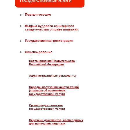
ГОСУДАРСТВЕННЫЕ УСЛУГИ
Портал госуслуг
Выдача судового санитарного
свидетельства о праве плавания
Государственная регистрация
Лицензирование
Постановления Правительства
Российской Федерации
Административные регламенты
Порядок получения консультаций
(справок) об исполнении
государственной услуги
Сроки предоставления
государственной услуги
Перечень документов, необходимых
для получения лицензии