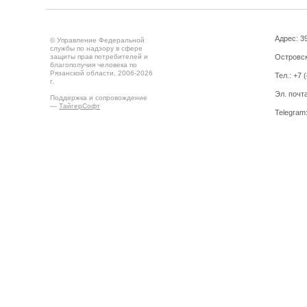
Адрес: 39
© Управление Федеральной
службы по надзору в сфере
защиты прав потребителей и
Островск
благополучия человека по
Рязанской области, 2006-2026
Тел.: +7 
г.
Эл. почт
Поддержка и сопровождение
—
ТайгерСофт
Telegram
Создано на
Drupal