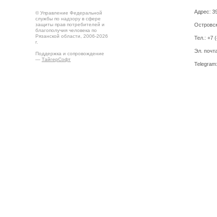
Адрес: 39
© Управление Федеральной
службы по надзору в сфере
защиты прав потребителей и
Островск
благополучия человека по
Рязанской области, 2006-2026
Тел.: +7 
г.
Эл. почт
Поддержка и сопровождение
—
ТайгерСофт
Telegram
Создано на
Drupal