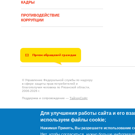
КАДРЫ
ПРОТИВОДЕЙСТВИЕ
КОРРУПЦИИ
© Управление Федеральной службы по надзору
в сфере защиты прав потребителей и
благополучия человека по Рязанской области,
2006-2026 г.
Поддержка и сопровождение —
ТайгерСофт
Для улучшения работы сайта и его вз
используем файлы cookie;
Создано на
Drupal
Нажимая Принять, Вы разрешаете использование c
Нет, чтобы согласиться, нужно больше информаци