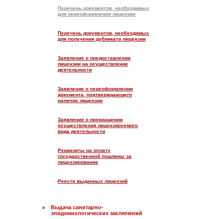
Перечень документов, необходимых
для переоформления лицензии
Перечень документов, необходимых
для получения дубликата лицензии
Заявление о предоставлении
лицензии на осуществление
деятельности
Заявление о переоформлении
документа, подтверждающего
наличие лицензии
Заявление о прекращении
осуществления лицензируемого
вида деятельности
Реквизиты на оплату
государственной пошлины за
лицензирование
Реестр выданных лицензий
Выдача санитарно-
эпидемиологических заключений