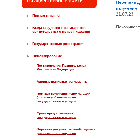
ГОСУДАРСТВЕННЫЕ УСЛУГИ
Перечень д
излучения
21.07.23
Портал госуслуг
Показываетс
Выдача судового санитарного
свидетельства о праве плавания
Государственная регистрация
Лицензирование
Постановления Правительства
Российской Федерации
Административные регламенты
Порядок получения консультаций
(справок) об исполнении
государственной услуги
Сроки предоставления
государственной услуги
Перечень документов, необходимых
для получения лицензии