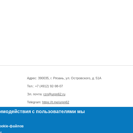
Адрес: 390035, г. Рязань, ул. Островского, д. 51А
Тел.: +7 (4912) 92-98-07
Эл. почта:
rzn@urpn62.ru
Telegram:
https://t.me/urpn62
аимодействия с пользователями мы
ookie-файлов
и