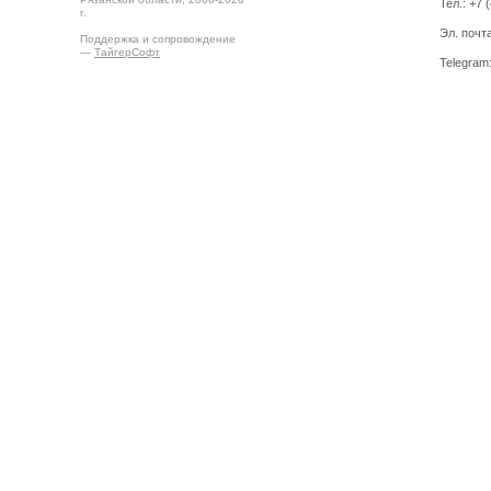
Тел.: +7 
г.
Эл. почт
Поддержка и сопровождение
—
ТайгерСофт
Telegram
Создано на
Drupal