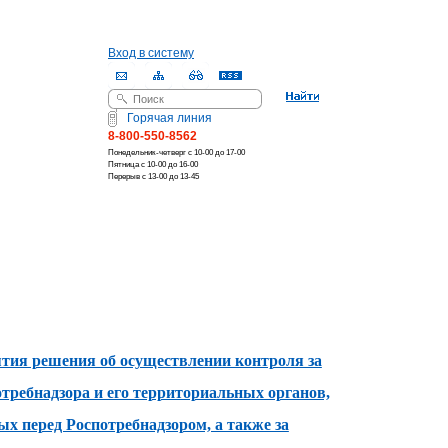
Вход в систему
Поиск
Форма поиска
Горячая линия
8-800-550-8562
Понедельник-четверг с 10-00 до 17-00
Пятница с 10-00 до 16-00
Перерыв с 13-00 до 13-45
тия решения об осуществлении контроля за
ребнадзора и его территориальных органов,
х перед Роспотребнадзором, а также за