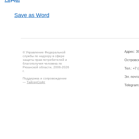
Save as Word
Адрес: 39
© Управление Федеральной
службы по надзору в сфере
защиты прав потребителей и
Островск
благополучия человека по
Рязанской области, 2006-2026
Тел.: +7 
г.
Эл. почт
Поддержка и сопровождение
—
ТайгерСофт
Telegram
Создано на
Drupal