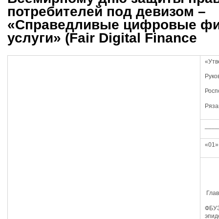
потребителей под девизом –
«Справедливые цифровые ф
услуги» (Fair Digital Finance
«Утв
Руко
Росп
Ряза
____
«01»
Глав
ФБУЗ
эпид