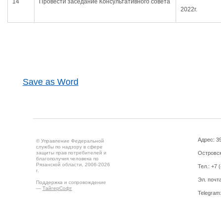
14
Провести заседание Консультативного совета
2022г.
Save as Word
Адрес: 39
© Управление Федеральной
службы по надзору в сфере
защиты прав потребителей и
Островск
благополучия человека по
Рязанской области, 2006-2026
Тел.: +7 
г.
Эл. почт
Поддержка и сопровождение
—
ТайгерСофт
Telegram