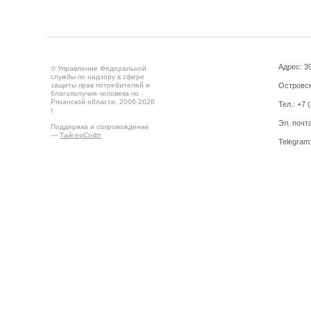
Адрес: 39
© Управление Федеральной
службы по надзору в сфере
защиты прав потребителей и
Островск
благополучия человека по
Рязанской области, 2006-2026
Тел.: +7 
г.
Эл. почт
Поддержка и сопровождение
—
ТайгерСофт
Telegram
Создано на
Drupal