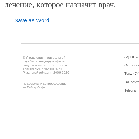
лечение, которое назначит врач.
Save as Word
Адрес: 39
© Управление Федеральной
службы по надзору в сфере
защиты прав потребителей и
Островск
благополучия человека по
Рязанской области, 2006-2026
Тел.: +7 
г.
Эл. почт
Поддержка и сопровождение
—
ТайгерСофт
Telegram
Создано на
Drupal