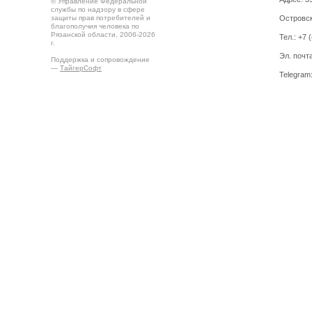
© Управление Федеральной
службы по надзору в сфере
защиты прав потребителей и
Островск
благополучия человека по
Рязанской области, 2006-2026
Тел.: +7 
г.
Эл. почт
Поддержка и сопровождение
—
ТайгерСофт
Telegram
Создано на
Drupal